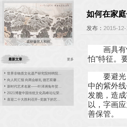
如何在家庭
发布：
2015-12-
盛林徽居人和祥
画具有怕
怕”特征。
最新文章
更多
世界非物质文化遗产研究院特聘院…
要避光。
向人民汇报 向两会献礼 德艺双馨…
中的紫外线
新时代艺术名家——叶泽洲兔年贺…
发脆，造成
2021博鳌中国传统文化高峰论坛荣…
喜迎二十大胜利召开--党旗下的艺…
以，字画应
善保管。