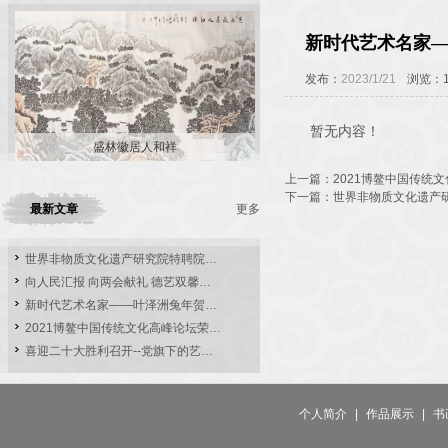
新时代艺术名家
发布：
2023/1/21
浏览：1
暂无内容！
盛林徽居人和祥
上一篇：
2021博鳌中国传统
下一篇：
世界非物质文化遗产
最新文章
更多
世界非物质文化遗产研究院特聘院…
向人民汇报 向两会献礼 德艺双馨…
新时代艺术名家——叶泽洲兔年贺…
2021博鳌中国传统文化高峰论坛荣…
喜迎二十大胜利召开--党旗下的艺…
个人简介
|
作品展示
|
书