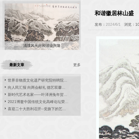
和谐徽居林山盛
发布：
2024/6/1
浏览：10
清境风光好和谐业兴隆
最新文章
更多
世界非物质文化遗产研究院特聘院…
向人民汇报 向两会献礼 德艺双馨…
新时代艺术名家——叶泽洲兔年贺…
2021博鳌中国传统文化高峰论坛荣…
喜迎二十大胜利召开--党旗下的艺…